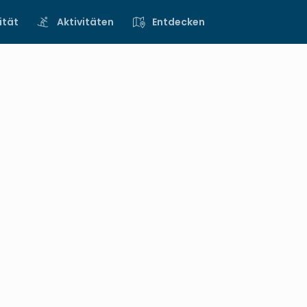
ität
Aktivitäten
Entdecken
hung
orderney
hrplan