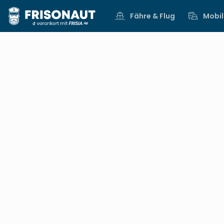
Fähre & Flug
Mobil
10.Aug.. - 10.Aug..2026
Fahrplan, Reiseauskunft & Onlinebuc
Fähre nach N
Startseite
Mobilität
Norderney
Fa