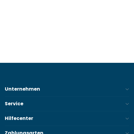
########
########
#
########
#
############
############
#
## #### #####
Unternehmen
Service
Hilfecenter
Zahlungsarten