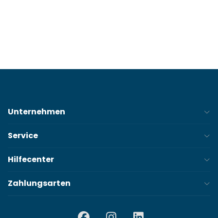
Danke für deine Registrierung!
Also: Anmelden, zurücklehnen und dich regelmäßig von ein
bisschen Meerweh überraschen lassen.
Unternehmen
Service
Hilfecenter
Zahlungsarten