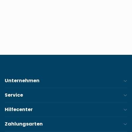
Infos zu Sonderfahrplänen und Saisonstarts
Anmelden
Also: Anmelden, zurücklehnen und dich regelmäßig von ein
bisschen Meerweh überraschen lassen.
Unternehmen
Service
Hilfecenter
Zahlungsarten